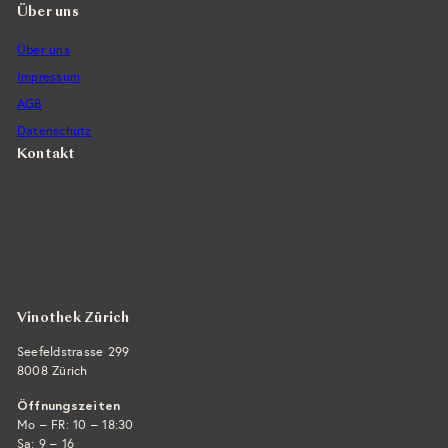
Über uns
s
Über uns
Impressum
AGB
Datenschutz
Kontakt
Vintra SA, Weinimporte
Seefeldstrasse 299
CH-8008 Zürich
+41 44 422 45 22
E-Mail ›
Vinothek Zürich
Seefeldstrasse 299
8008 Zürich
Öffnungszeiten
Mo – FR: 10 – 18:30
Sa: 9 – 16