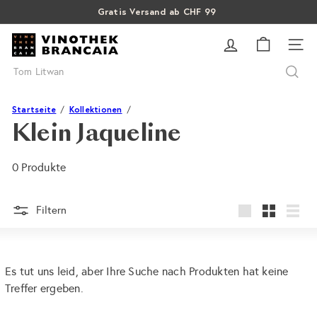
Direkt
Gratis Versand ab CHF 99
Pause
zum
SALE: Bis zu 40% auf letzte Flaschen
Über 15% Rabatt auf Sommer Weine
Diashow
V
Inhalt
SEI
i
Suche
n
o
t
Startseite
Kollektionen
h
Klein Jaqueline
e
k
0 Produkte
B
r
a
Filtern
groß
Klein
Liste
n
c
a
Es tut uns leid, aber Ihre Suche nach Produkten hat keine
i
Treffer ergeben.
a