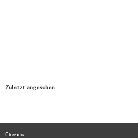
Syrah Quintessence 2021
ab
CHF
Benoît Dorsaz
20.00
N
In den Warenkorb legen
Zuletzt angesehen
Über uns