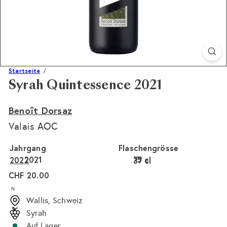
Startseite
Syrah Quintessence 2021
Benoît Dorsaz
Valais AOC
Jahrgang
Flaschengrösse
2021
75 cl
2022
37 cl
Normaler
CHF 20.00
Preis
N
Wallis, Schweiz
Syrah
Auf Lager