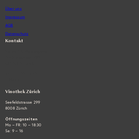
Über uns
Impressum
AGB
Datenschutz
Kontakt
Vintra SA, Weinimporte
Seefeldstrasse 299
CH-8008 Zürich
+41 44 422 45 22
E-Mail ›
Vinothek Zürich
Seefeldstrasse 299
8008 Zürich
Öffnungszeiten
Mo – FR: 10 – 18:30
Sa: 9 – 16