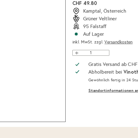
Normaler
CHF 49.80
Preis
Kamptal, Österreich
Grüner Veltliner
95 Falstaff
Auf Lager
inkl. MwSt. zzgl.
Versandkosten
Gratis Versand ab CHF
Vinot
Abholbereit bei
Gewöhnlich fertig in 24 St
Standortinformationen a