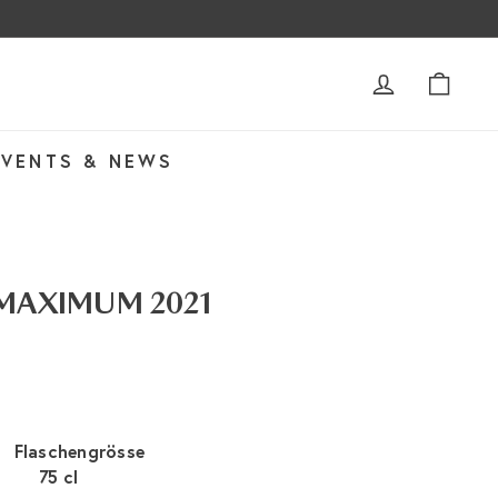
ACCOUNT
WAR
EVENTS & NEWS
r MAXIMUM 2021
Flaschengrösse
75 cl