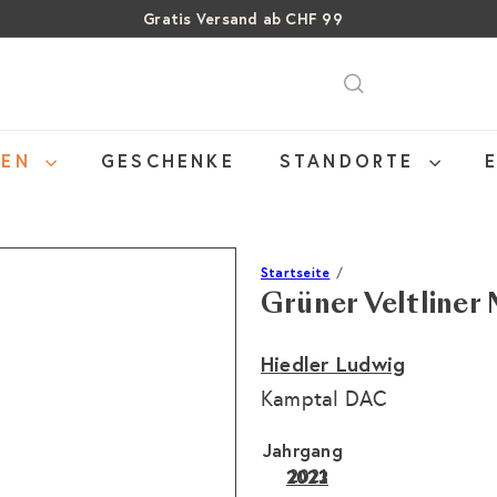
Gratis Versand ab CHF 99
Pause
SALE: Bis zu 40% auf letzte Flaschen
Über 15% Rabatt auf Sommer Weine
Diashow
NEN
GESCHENKE
STANDORTE
Startseite
Grüner Veltline
Hiedler Ludwig
Kamptal DAC
Jahrgang
2021
2023
2022