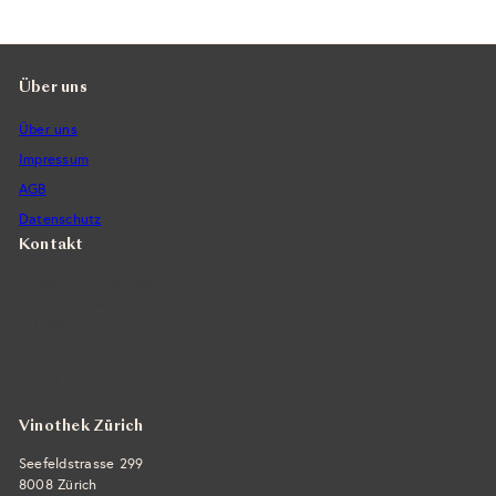
Über uns
Über uns
Impressum
AGB
Datenschutz
Kontakt
Vintra SA, Weinimporte
Seefeldstrasse 299
CH-8008 Zürich
+41 44 422 45 22
E-Mail ›
Vinothek Zürich
Seefeldstrasse 299
8008 Zürich