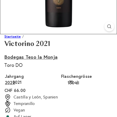
Startseite
Victorino 2021
Bodegas Teso la Monja
Toro DO
Jahrgang
Flaschengrösse
2021
75 cl
2020
150 cl
Normaler
CHF 66.00
Preis
Castilla y León, Spanien
Tempranillo
Vegan
Auf Lager