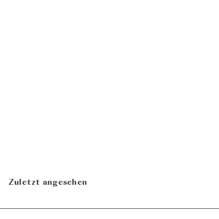
Victorino 2021
Bodegas
ab
CHF
Teso la Monja
66.00
In den Warenkorb legen
Zuletzt angesehen