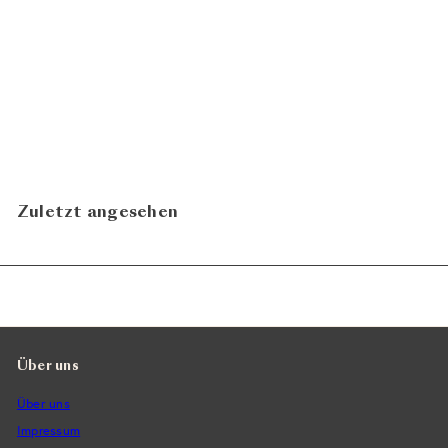
Zweigelt Goldberg 2024
CHF 18.90
Achs Werner
In den Warenkorb legen
Zuletzt angesehen
Über uns
Über uns
Impressum