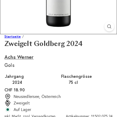
Startseite
Zweigelt Goldberg 2024
Achs Werner
Gols
Jahrgang
Flaschengrösse
2024
75 cl
Normaler
CHF 18.90
Preis
Neusiedlersee, Österreich
Zweigelt
Auf Lager
inkl. MwSt. zzgl.
Versandkosten
Artikelnummer: 11502.075.24