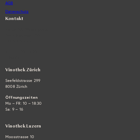
AGB
Datenschutz
Kontakt
Vintra SA, Weinimporte
Seefeldstrasse 299
CH-8008 Zürich
+41 44 422 45 22
E-Mail ›
Vinothek Zürich
Seefeldstrasse 299
8008 Zürich
Öffnungszeiten
Mo – FR: 10 – 18:30
Sa: 9 – 16
Vinothek Luzern
Moosstrasse 10