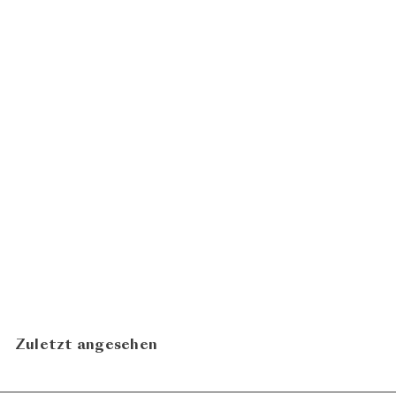
91
100
Sauvignon Blanc 2024
Weingut Bovel - Daniel
ab
CHF 15.00
Marugg
N
In den Warenkorb legen
Zuletzt angesehen