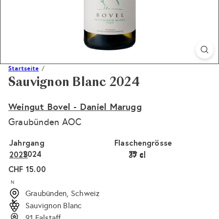
Startseite
Sauvignon Blanc 2024
Weingut Bovel - Daniel Marugg
Graubünden AOC
Jahrgang
Flaschengrösse
2024
75 cl
2025
37 cl
Normaler
CHF 15.00
Preis
N
Graubünden, Schweiz
Sauvignon Blanc
91 Falstaff