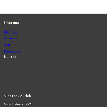
Über uns
Über uns
Impressum
AGB
Datenschutz
Kontakt
Vintra SA, Weinimporte
Seefeldstrasse 299
CH-8008 Zürich
+41 44 422 45 22
E-Mail ›
Vinothek Zürich
Seefeldstrasse 299