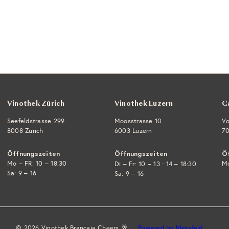
Vinothek Zürich
Vinothek Luzern
C
Seefeldstrasse 299
Moosstrasse 10
Vo
8008 Zürich
6003 Luzern
70
Öffnungszeiten
Öffnungszeiten
Ö
Mo – FR: 10 – 18:30
·
Mo
Di – Fr: 10 – 13
14 – 18:30
Sa: 9 – 16
Sa: 9 – 16
© 2026 Vinothek Brancaia Cheers 🥂
Powered by Metafeld