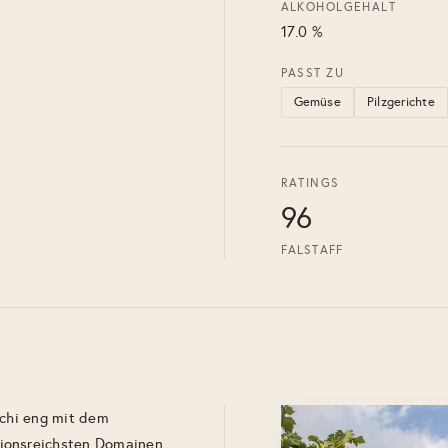
ALKOHOLGEHALT
17.0 %
PASST ZU
Gemüse
Pilzgerichte
RATINGS
96
FALSTAFF
schi eng mit dem
tionsreichsten Domainen