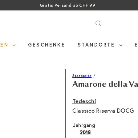
Gratis Versand ab CHF 99
Pause
Über 15% Rabatt auf Sommer Weine
SALE: Bis zu 40% auf letzte Flaschen
Diashow
NEN
GESCHENKE
STANDORTE
Startseite
Amarone della Va
Tedeschi
Classico Riserva DOCG
Jahrgang
2018
2017