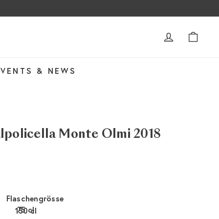
ACCOUNT
WAR
EVENTS & NEWS
lpolicella Monte Olmi 2018
Flaschengrösse
75 cl
150 cl