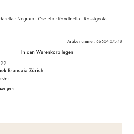
darella · Negrara · Oseleta · Rondinella · Rossignola
Artikelnummer: 66604.075.18
In den Warenkorb legen
 99
hek Brancaia Zürich
unden
nzeigen