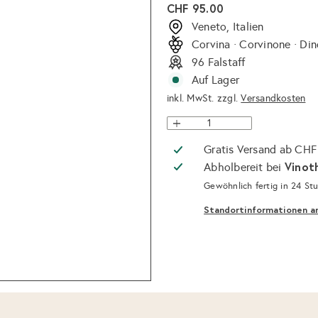
Normaler
CHF 95.00
Preis
Veneto, Italien
Corvina · Corvinone · Din
96 Falstaff
Auf Lager
inkl. MwSt. zzgl.
Versandkosten
Gratis Versand ab CHF
Vinot
Abholbereit bei
Gewöhnlich fertig in 24 St
Standortinformationen a