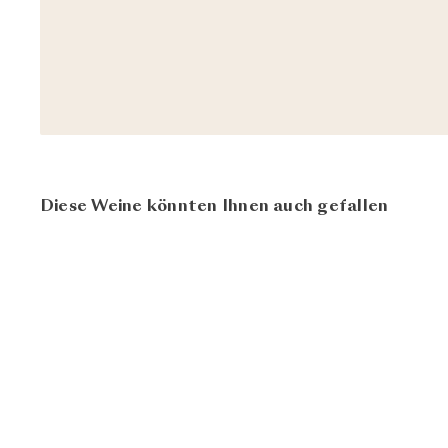
Diese Weine könnten Ihnen auch gefallen
I
n
d
e
n
W
a
r
e
n