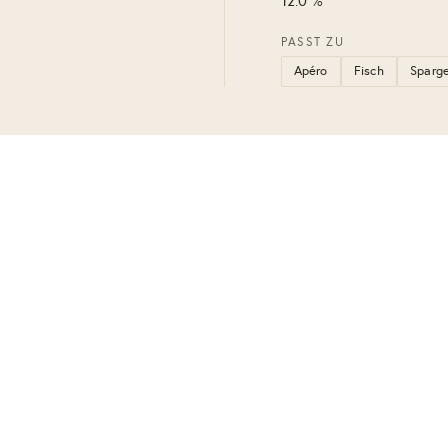
12.0 %
PASST ZU
Apéro
Fisch
Sparge