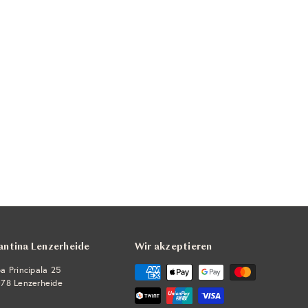
antina Lenzerheide
Wir akzeptieren
a Principala 25
78 Lenzerheide