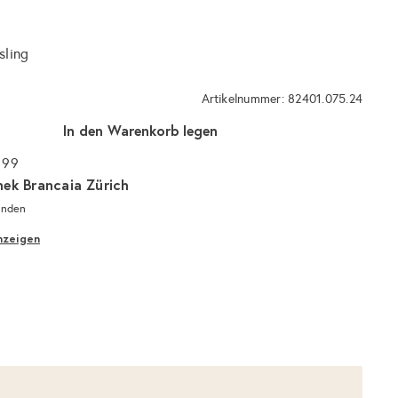
sling
Artikelnummer: 82401.075.24
In den Warenkorb legen
 99
hek Brancaia Zürich
unden
nzeigen