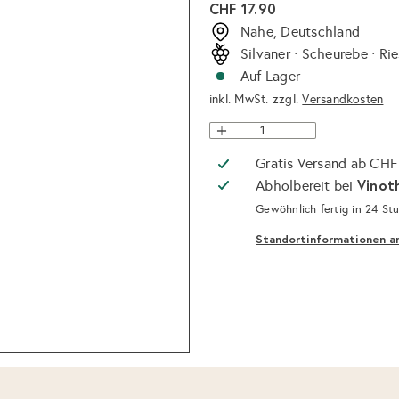
Normaler
CHF 17.90
Preis
Nahe, Deutschland
Silvaner · Scheurebe · Rie
Auf Lager
inkl. MwSt. zzgl.
Versandkosten
Gratis Versand ab CHF
Vinot
Abholbereit bei
Gewöhnlich fertig in 24 St
Standortinformationen a