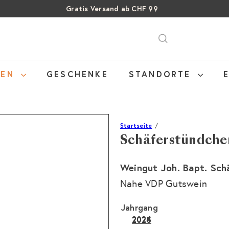
Gratis Versand ab CHF 99
Pause
SALE: Bis zu 40% auf letzte Flaschen
Über 15% Rabatt auf Sommer Weine
Diashow
NEN
GESCHENKE
STANDORTE
Startseite
Schäferstündche
Weingut Joh. Bapt. Sch
Nahe VDP Gutswein
Jahrgang
2024
2025