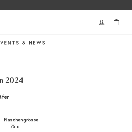
ACCOUNT
WAR
EVENTS & NEWS
n 2024
äfer
Flaschengrösse
75 cl