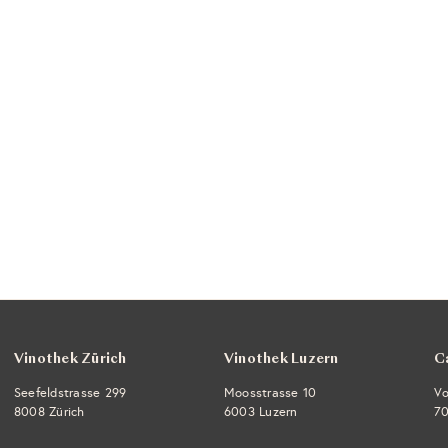
Vinothek Zürich
Vinothek Luzern
C
Seefeldstrasse 299
Moosstrasse 10
Vo
8008 Zürich
6003 Luzern
70