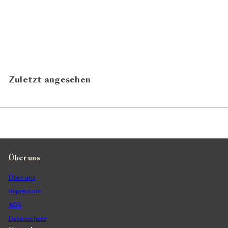
Barolo Aleste 2020
ab
CHF
Luciano Sandrone
129.00
In den Warenkorb legen
Zuletzt angesehen
Über uns
Über uns
Impressum
AGB
Datenschutz