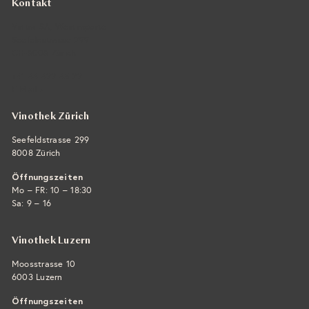
Kontakt
Vintra SA, Weinimporte
Seefeldstrasse 299
CH-8008 Zürich
+41 44 422 45 22
E-Mail ›
Vinothek Zürich
Seefeldstrasse 299
8008 Zürich
Öffnungszeiten
Mo – FR: 10 – 18:30
Sa: 9 – 16
Vinothek Luzern
Moosstrasse 10
6003 Luzern
Öffnungszeiten