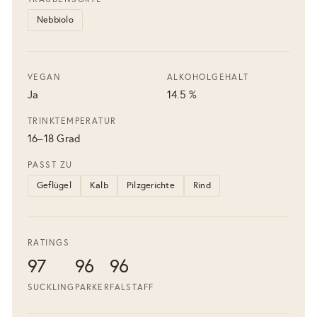
Nebbiolo
VEGAN
ALKOHOLGEHALT
Ja
14.5 %
TRINKTEMPERATUR
16–18 Grad
PASST ZU
Geflügel
Kalb
Pilzgerichte
Rind
RATINGS
97
96
96
SUCKLING
PARKER
FALSTAFF