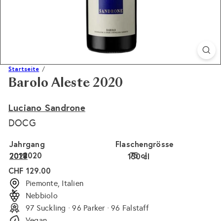
Startseite
Barolo Aleste 2020
Luciano Sandrone
DOCG
Jahrgang
Flaschengrösse
2020
75 cl
2021
2019
2018
2017
150 cl
Normaler
CHF 129.00
Preis
Piemonte, Italien
Nebbiolo
97 Suckling · 96 Parker · 96 Falstaff
Vegan