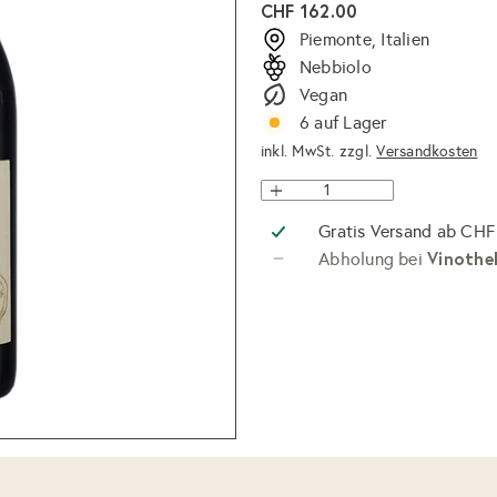
Normaler
CHF 162.00
Preis
Piemonte, Italien
Nebbiolo
Vegan
6 auf Lager
inkl. MwSt. zzgl.
Versandkosten
Gratis Versand ab CHF
Vinothe
Abholung bei