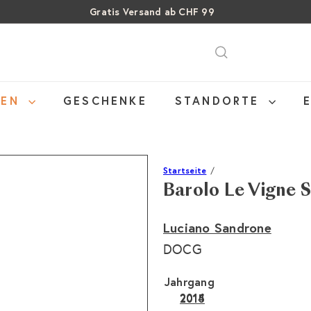
Gratis Versand ab CHF 99
Pause
SALE: Bis zu 40% auf letzte Flaschen
Über 15% Rabatt auf Sommer Weine
Diashow
NEN
GESCHENKE
STANDORTE
Startseite
Barolo Le Vigne S
Luciano Sandrone
DOCG
Jahrgang
2014
2015