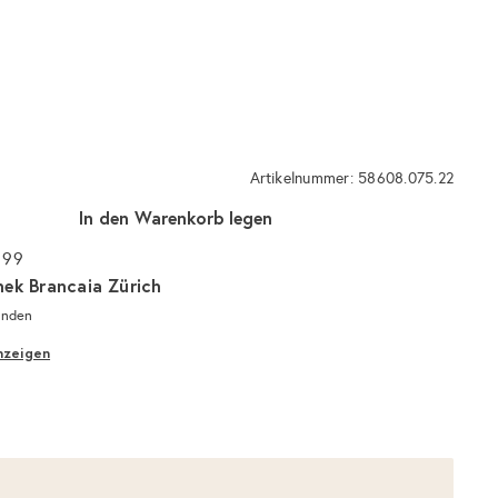
Artikelnummer: 58608.075.22
In den Warenkorb legen
 99
hek Brancaia Zürich
unden
nzeigen