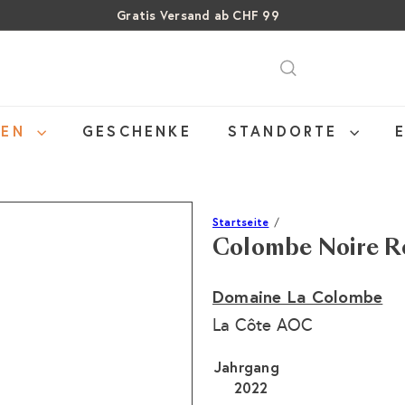
Über 15% Rabatt auf Sommer Weine
Pause
SALE: Bis zu 40% auf letzte Flaschen
Diashow
NEN
GESCHENKE
STANDORTE
Startseite
Colombe Noire R
Domaine La Colombe
La Côte AOC
Jahrgang
2022