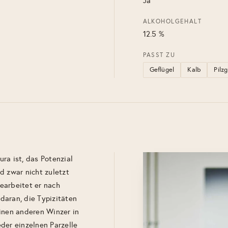
Ja
ALKOHOLGEHALT
12.5 %
PASST ZU
Geflügel
Kalb
Pilz
ra ist, das Potenzial
d zwar nicht zuletzt
earbeitet er nach
 daran, die Typizitäten
einen anderen Winzer in
eder einzelnen Parzelle