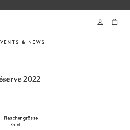
ACCOUNT
WAR
EVENTS & NEWS
éserve 2022
Flaschengrösse
75 cl