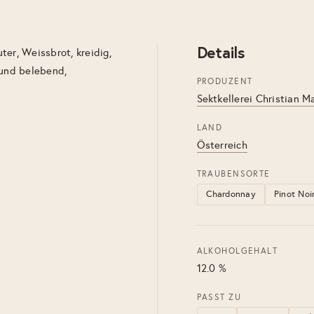
Details
ter, Weissbrot, kreidig,
 und belebend,
PRODUZENT
Sektkellerei Christian M
LAND
Österreich
TRAUBENSORTE
Chardonnay
Pinot Noi
ALKOHOLGEHALT
12.0 %
PASST ZU