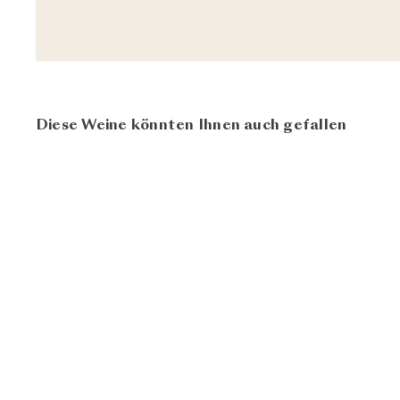
Diese Weine könnten Ihnen auch gefallen
Cuvée Special Brut
Sektkellerei Christian