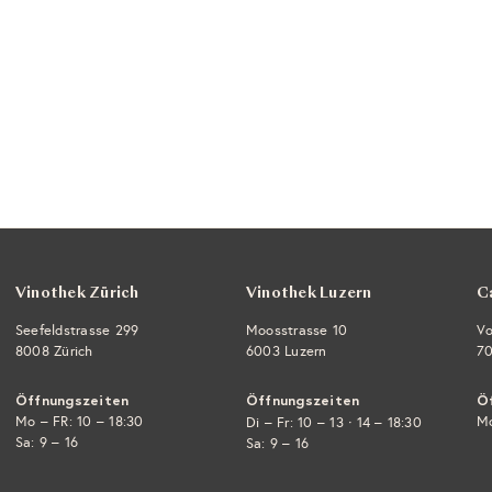
Vinothek Zürich
Vinothek Luzern
C
Seefeldstrasse 299
Moosstrasse 10
Vo
8008 Zürich
6003 Luzern
70
Öffnungszeiten
Öffnungszeiten
Ö
Mo – FR: 10 – 18:30
·
Mo
Di – Fr: 10 – 13
14 – 18:30
Sa: 9 – 16
Sa: 9 – 16