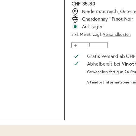
Normaler
CHF 35.80
Preis
Niederösterreich, Österr
Chardonnay · Pinot Noir
Auf Lager
inkl. MwSt. zzgl.
Versandkosten
Gratis Versand ab CHF
Vinot
Abholbereit bei
Gewöhnlich fertig in 24 St
Standortinformationen a