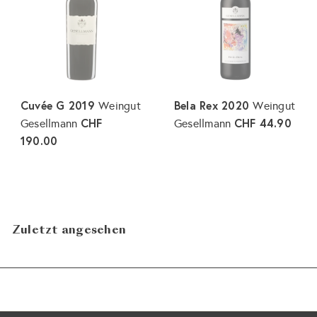
p
l
r
e
e
r
i
P
s
r
e
Cuvée G 2019
Bela Rex 2020
Weingut
Weingut
i
CHF
CHF 44.90
Gesellmann
Gesellmann
s
190.00
Zuletzt angesehen