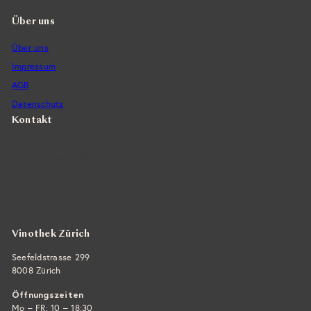
Über uns
Über uns
Impressum
AGB
Datenschutz
Kontakt
Vintra SA, Weinimporte
Seefeldstrasse 299
CH-8008 Zürich
+41 44 422 45 22
E-Mail ›
Vinothek Zürich
Seefeldstrasse 299
8008 Zürich
Öffnungszeiten
Mo – FR: 10 – 18:30