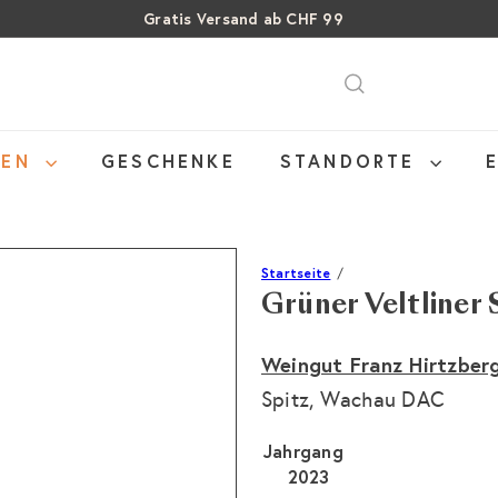
Gratis Versand ab CHF 99
Pause
SALE: Bis zu 40% auf letzte Flaschen
Über 15% Rabatt auf Sommer Weine
Diashow
NEN
GESCHENKE
STANDORTE
Startseite
Grüner Veltliner 
Weingut Franz Hirtzber
Spitz, Wachau DAC
Jahrgang
2023
Variante ausverkauft o