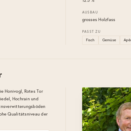
12.5 %
AUSBAU
grosses Holzfass
PASST ZU
Fisch
Gemüse
Apé
r
e Honivogl, Rotes Tor
riedel, Hochrain und
teinsverwitterungsböden
ohe Qualitätsniveau der