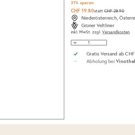
31% sparen
Sonderpreis
Normaler
CHF 19.80
statt
CHF 28.90
Preis
Niederösterreich, Österr
Grüner Veltliner
inkl. MwSt. zzgl.
Versandkosten
Gratis Versand ab CHF
Vinothe
Abholung bei