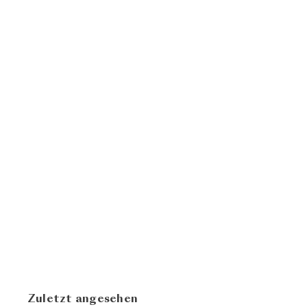
AUSVERKAUFT
Grüner Veltliner
Steinfeder 2023
Weingut Franz
CHF
Hirtzberger
19.80
Zuletzt angesehen