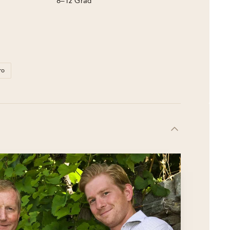
8–12 Grad
ro