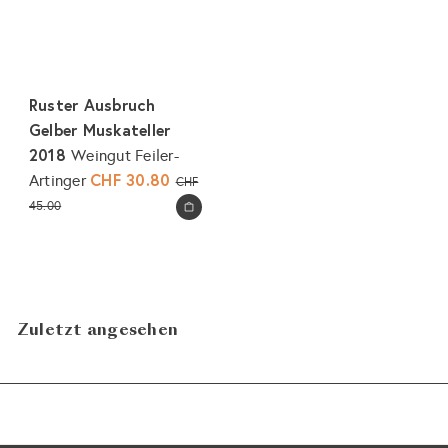
Ruster Ausbruch
Gelber Muskateller
2018
Weingut Feiler-
S
CHF 30.80
N
Artinger
CHF
o
o
45.00
In den Warenkorb legen
n
r
d
m
e
a
r
l
p
e
Zuletzt angesehen
r
r
e
P
i
r
s
e
i