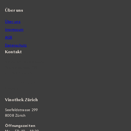
s
Über uns
Über uns
Impressum
AGB
Datenschutz
Kontakt
Vintra SA, Weinimporte
Seefeldstrasse 299
CH-8008 Zürich
+41 44 422 45 22
E-Mail ›
Vinothek Zürich
Seefeldstrasse 299
8008 Zürich
Öffnungszeiten