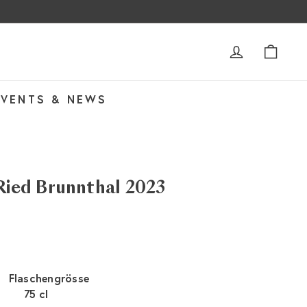
ACCOUNT
WAR
EVENTS & NEWS
 Ried Brunnthal 2023
Flaschengrösse
75 cl