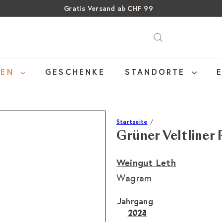
Gratis Versand ab CHF 99
Über 15% Rabatt auf Sommer Weine
Pause
SALE: Bis zu 40% auf letzte Flaschen
Diashow
NEN
GESCHENKE
STANDORTE
Startseite
Grüner Veltliner
Weingut Leth
Wagram
Jahrgang
2023
2024