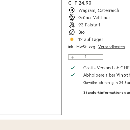
Normaler
CHF 24.90
Preis
Wagram, Österreich
Grüner Veltliner
93 Falstaff
Bio
12 auf Lager
inkl. MwSt. zzgl.
Versandkosten
Gratis Versand ab CHF
Vinot
Abholbereit bei
Gewöhnlich fertig in 24 St
Standortinformationen a