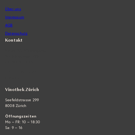
Über uns
Impressum
AGB
Datenschutz
Kontakt
Vintra SA, Weinimporte
Seefeldstrasse 299
CH-8008 Zürich
+41 44 422 45 22
E-Mail ›
Vinothek Zürich
Seefeldstrasse 299
8008 Zürich
Öffnungszeiten
Mo – FR: 10 – 18:30
Sa: 9 – 16