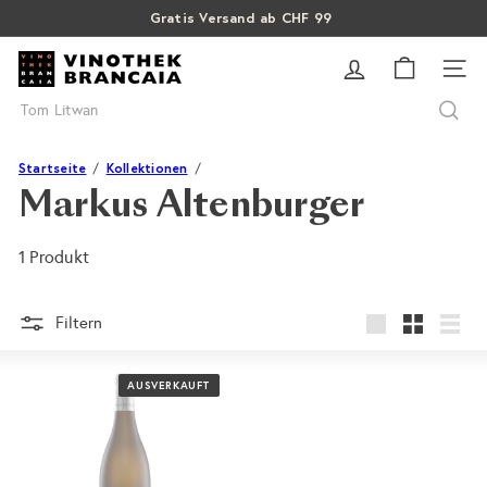
Direkt
Gratis Versand ab CHF 99
Pause
zum
SALE: Bis zu 40% auf letzte Flaschen
Über 15% Rabatt auf Sommer Weine
Diashow
V
Inhalt
SEI
i
Suche
n
o
t
Startseite
Kollektionen
h
Markus Altenburger
e
k
1 Produkt
B
r
a
Filtern
groß
Klein
Liste
n
c
AUSVERKAUFT
a
i
a