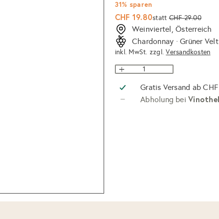
31% sparen
Sonderpreis
Normaler
CHF 19.80
statt
CHF 29.00
Preis
Weinviertel, Österreich
Chardonnay · Grüner Veltl
inkl. MwSt. zzgl.
Versandkosten
Gratis Versand ab CHF
Vinothe
Abholung bei