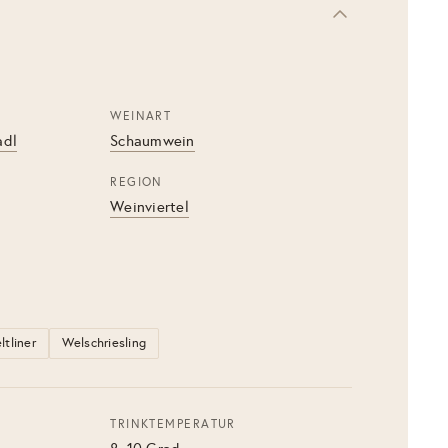
WEINART
adl
Schaumwein
REGION
Weinviertel
ltliner
Welschriesling
TRINKTEMPERATUR