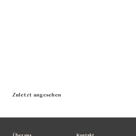
Sekt von den
Weissen 2016
Sektkellerei Christian
CHF 19.80
Madl
Zuletzt angesehen
Über uns
Kontakt