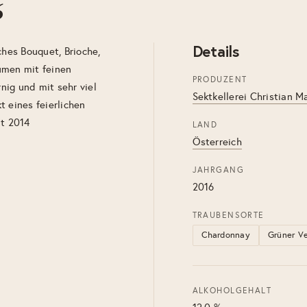
6
Details
ches Bouquet, Brioche,
umen mit feinen
PRODUZENT
rnig und mit sehr viel
Sektkellerei Christian M
t eines feierlichen
it 2014
LAND
Österreich
JAHRGANG
2016
TRAUBENSORTE
Chardonnay
Grüner Ve
ALKOHOLGEHALT