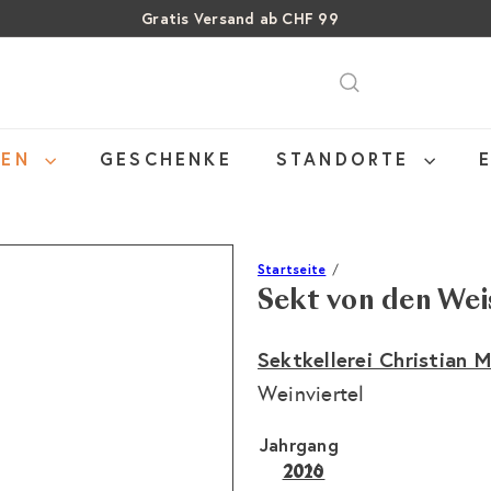
Gratis Versand ab CHF 99
Pause
SALE: Bis zu 40% auf letzte Flaschen
Über 15% Rabatt auf Sommer Weine
Diashow
NEN
GESCHENKE
STANDORTE
Startseite
Sekt von den Wei
Sektkellerei Christian M
Weinviertel
Jahrgang
2016
Variante ausverkauft o
2020