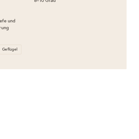
8–10 Grad
efe und
ärung
Geflügel