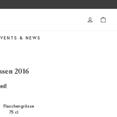
ACCOUNT
WAR
EVENTS & NEWS
ssen 2016
adl
Flaschengrösse
der nicht verfügbar
75 cl
Variante ausverkauft oder nicht verfügbar