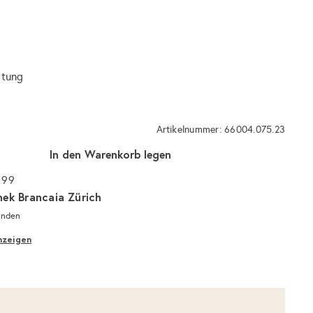
itung
Artikelnummer: 66004.075.23
In den Warenkorb legen
 99
hek Brancaia Zürich
unden
nzeigen