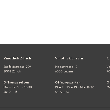
Vinothek Zürich
Vinothek Luzern
C
Seefeldstrasse 299
Moosstrasse 10
Vo
8008 Zürich
6003 Luzern
70
Öffnungszeiten
Öffnungszeiten
Ö
Mo – FR: 10 – 18:30
·
Mo
Di – Fr: 10 – 13
14 – 18:30
Sa: 9 – 16
Sa: 9 – 16