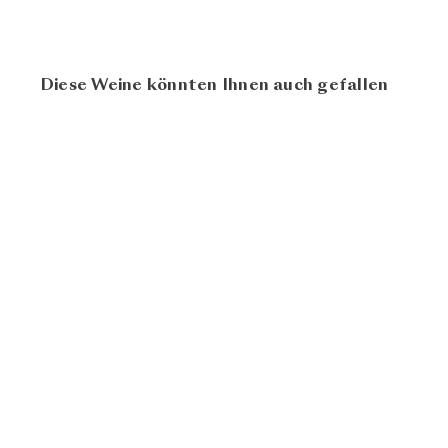
Diese Weine könnten Ihnen auch gefallen
BIO
Humagne Rouge
Les Bernunes 2023
CHF
Cave Caloz
24.80
N