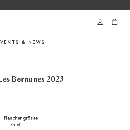
ACCOUNT
WAR
EVENTS & NEWS
es Bernunes 2023
Flaschengrösse
75 cl