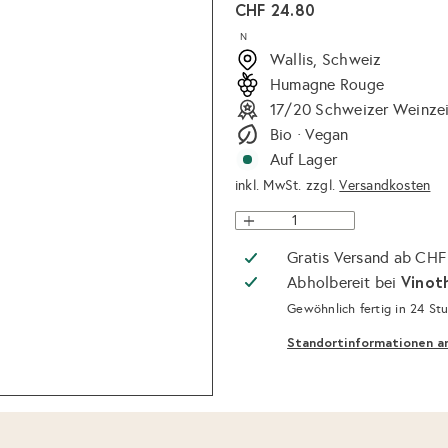
Normaler
CHF 24.80
Preis
N
Wallis, Schweiz
Humagne Rouge
17/20 Schweizer Weinze
Bio · Vegan
Auf Lager
inkl. MwSt. zzgl.
Versandkosten
Gratis Versand ab CHF
Vinot
Abholbereit bei
Gewöhnlich fertig in 24 St
Standortinformationen a