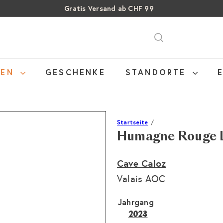
Gratis Versand ab CHF 99
Über 15% Rabatt auf Sommer Weine
Pause
SALE: Bis zu 40% auf letzte Flaschen
Diashow
NEN
GESCHENKE
STANDORTE
Startseite
Humagne Rouge L
Cave Caloz
Valais AOC
Jahrgang
2023
2024