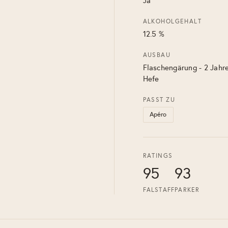
Ja
ALKOHOLGEHALT
12.5 %
AUSBAU
Flaschengärung - 2 Jahre
Hefe
PASST ZU
Apéro
RATINGS
95
93
FALSTAFF
PARKER