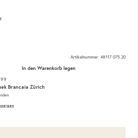
z
Artikelnummer: 48117.075.20
In den Warenkorb legen
 99
hek Brancaia Zürich
unden
nzeigen