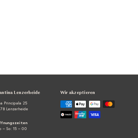
antina Lenzerheide
Wir akzeptieren
a Principala 25
78 Lenzerheide
ffnungszeiten
 – So: 15 – 00