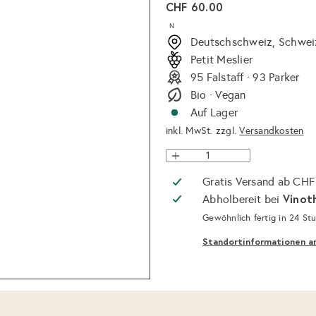
Normaler
CHF 60.00
Preis
N
Deutschschweiz, Schwei
Petit Meslier
95 Falstaff · 93 Parker
Bio · Vegan
Auf Lager
inkl. MwSt. zzgl.
Versandkosten
Gratis Versand ab CHF
Vinot
Abholbereit bei
Gewöhnlich fertig in 24 St
Standortinformationen a