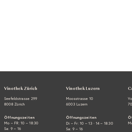
Vinothek Zürich
Vinothek Luzern
C
Seefeldstrasse 299
Moosstrasse 10
Vo
8008 Zürich
6003 Luzern
70
Öffnungszeiten
Öffnungszeiten
Ö
Mo – FR: 10 – 18:30
·
Mo
Di – Fr: 10 – 13
14 – 18:30
Sa: 9 – 16
Sa: 9 – 16