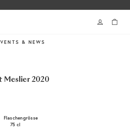
ACCOUNT
WAR
EVENTS & NEWS
 Meslier 2020
Flaschengrösse
75 cl