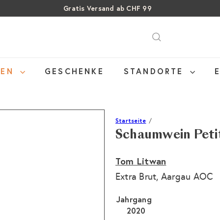
Gratis Versand ab CHF 99
Pause
Über 15% Rabatt auf Sommer Weine
SALE: Bis zu 40% auf letzte Flaschen
Diashow
NEN
GESCHENKE
STANDORTE
Startseite
Schaumwein Petit
Tom Litwan
Extra Brut, Aargau AOC
Jahrgang
2020