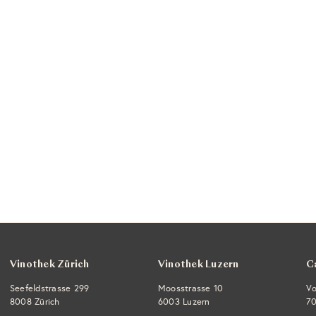
Vinothek Zürich
Vinothek Luzern
C
Seefeldstrasse 299
Moosstrasse 10
Vo
8008 Zürich
6003 Luzern
70