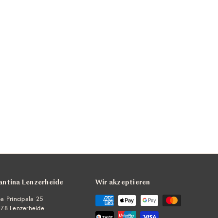
antina Lenzerheide
Wir akzeptieren
a Principala 25
78 Lenzerheide