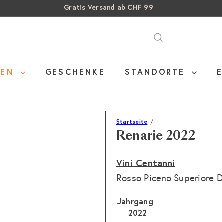
Über 15% Rabatt auf Sommer Weine
Pause
SALE: Bis zu 40% auf letzte Flaschen
Diashow
NEN
GESCHENKE
STANDORTE
Startseite
Renarie 2022
Vini Centanni
Rosso Piceno Superiore
Jahrgang
2022