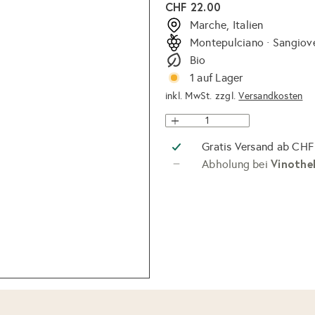
Normaler
CHF 22.00
Preis
Marche, Italien
Montepulciano · Sangiov
Bio
1 auf Lager
inkl. MwSt. zzgl.
Versandkosten
Gratis Versand ab CHF
Vinothe
Abholung bei