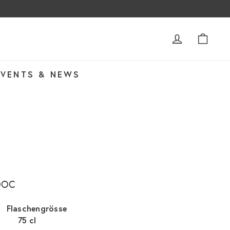
ACCOUNT
WAR
EVENTS & NEWS
 DOC
Flaschengrösse
75 cl