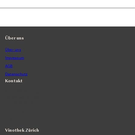
Über uns
Über uns
Impressum
AGB
Datenschutz
Kontakt
Vintra SA, Weinimporte
Seefeldstrasse 299
CH-8008 Zürich
+41 44 422 45 22
E-Mail ›
Vinothek Zürich