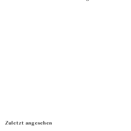
BIO
Schaumwein Blanc de Noir
2021
CHF 39.00
Tom Litwan
N
In den Warenkorb legen
Zuletzt angesehen