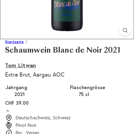
Startseite
Schaumwein Blanc de Noir 2021
Tom Litwan
Extra Brut, Aargau AOC
Jahrgang
Flaschengrösse
2021
75 cl
Normaler
CHF 39.00
Preis
N
Deutschschweiz, Schweiz
Pinot Noir
Bio · Vegan