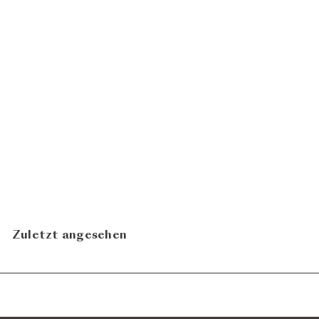
Merlot/Malbec 2023
Weingut Bovel - Daniel
CHF 32.50
Marugg
N
In den Warenkorb legen
Zuletzt angesehen