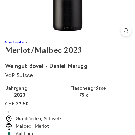
Startseite
Merlot/Malbec 2023
Weingut Bovel - Daniel Marugg
VdP Suisse
Jahrgang
Flaschengrösse
2023
75 cl
Normaler
CHF 32.50
Preis
N
Graubünden, Schweiz
Malbec · Merlot
Auf Lager