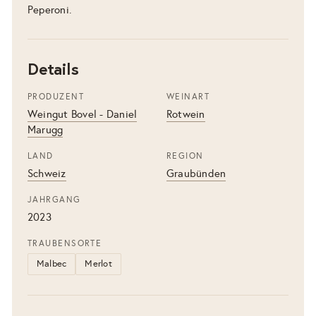
Peperoni.
Details
PRODUZENT
WEINART
Weingut Bovel - Daniel
Rotwein
Marugg
LAND
REGION
Schweiz
Graubünden
JAHRGANG
2023
TRAUBENSORTE
Malbec
Merlot