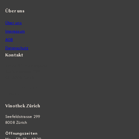
Über uns
Über uns
Impressum
AGB
Datenschutz
Kontakt
Vintra SA, Weinimporte
Seefeldstrasse 299
CH-8008 Zürich
+41 44 422 45 22
E-Mail ›
Vinothek Zürich
Seefeldstrasse 299
8008 Zürich
Öffnungszeiten