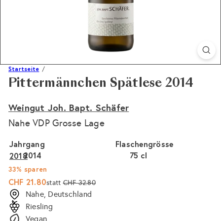
Startseite
Pittermännchen Spätlese 2014
Weingut Joh. Bapt. Schäfer
Nahe VDP Grosse Lage
Jahrgang
Flaschengrösse
2014
75 cl
2018
33% sparen
Sonderpreis
Normaler
CHF 21.80
statt
CHF 32.80
Preis
Nahe, Deutschland
Riesling
Vegan