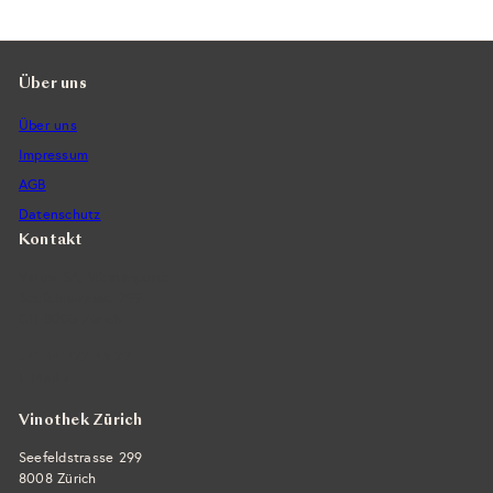
r
r
e
P
i
r
s
e
Über uns
i
Über uns
s
Impressum
AGB
Datenschutz
Kontakt
Vintra SA, Weinimporte
Seefeldstrasse 299
CH-8008 Zürich
+41 44 422 45 22
E-Mail ›
Vinothek Zürich
Seefeldstrasse 299
8008 Zürich