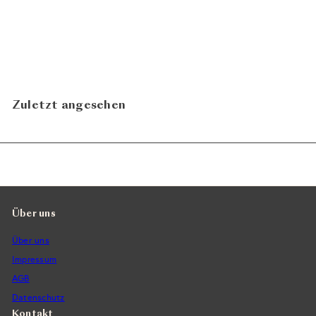
Schäferstündchen 2025
Weingut Joh. Bapt. Schäfer
CHF 17.90
In den Warenkorb legen
Zuletzt angesehen
Über uns
Über uns
Impressum
AGB
Datenschutz
Kontakt