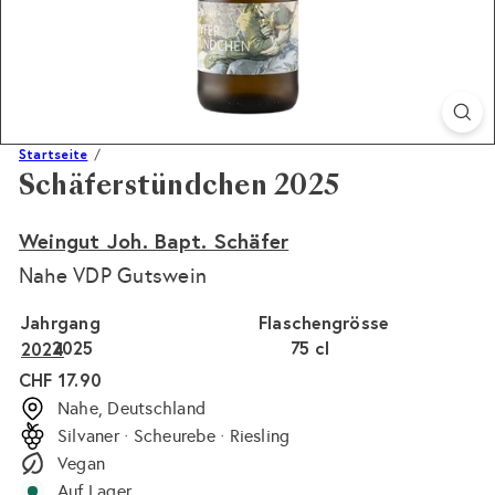
Startseite
Schäferstündchen 2025
Weingut Joh. Bapt. Schäfer
Nahe VDP Gutswein
Jahrgang
Flaschengrösse
2025
75 cl
2024
Normaler
CHF 17.90
Preis
Nahe, Deutschland
Silvaner · Scheurebe · Riesling
Vegan
Auf Lager