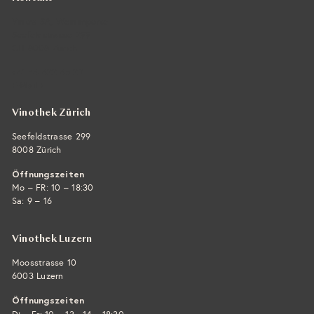
Vintra SA, Weinimporte
Seefeldstrasse 299
CH-8008 Zürich
+41 44 422 45 22
E-Mail ›
Vinothek Zürich
Seefeldstrasse 299
8008 Zürich
Öffnungszeiten
Mo – FR: 10 – 18:30
Sa: 9 – 16
Vinothek Luzern
Moosstrasse 10
6003 Luzern
Öffnungszeiten