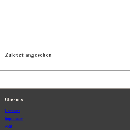
Promosso Prosecco Rosé
Brut Millesimato 2024
CHF 15.80
Montelvini
In den Warenkorb legen
Zuletzt angesehen
Über uns
Über uns
Impressum
AGB