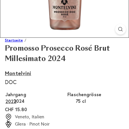
Startseite
Promosso Prosecco Rosé Brut
Millesimato 2024
Montelvini
DOC
Jahrgang
Flaschengrösse
2024
75 cl
2023
Normaler
CHF 15.80
Preis
Veneto, Italien
Glera · Pinot Noir