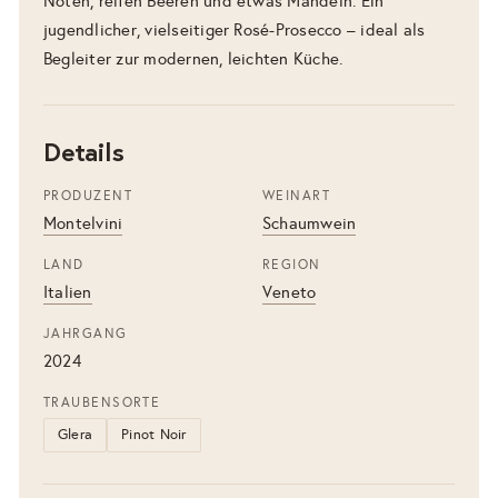
Noten, reifen Beeren und etwas Mandeln. Ein
jugendlicher, vielseitiger Rosé-Prosecco – ideal als
Begleiter zur modernen, leichten Küche.
Details
PRODUZENT
WEINART
Montelvini
Schaumwein
LAND
REGION
Italien
Veneto
JAHRGANG
2024
TRAUBENSORTE
Glera
Pinot Noir