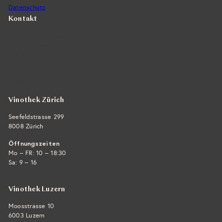
Datenschutz
Kontakt
Vintra SA, Weinimporte
Seefeldstrasse 299
CH-8008 Zürich
+41 44 422 45 22
E-Mail ›
Vinothek Zürich
Seefeldstrasse 299
8008 Zürich
Öffnungszeiten
Mo – FR: 10 – 18:30
Sa: 9 – 16
Vinothek Luzern
Moosstrasse 10
6003 Luzern