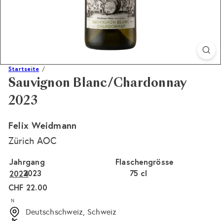
Startseite
Sauvignon Blanc/Chardonnay
2023
Felix Weidmann
Zürich AOC
Jahrgang
Flaschengrösse
2023
75 cl
2024
Normaler
CHF 22.00
Preis
N
Deutschschweiz, Schweiz