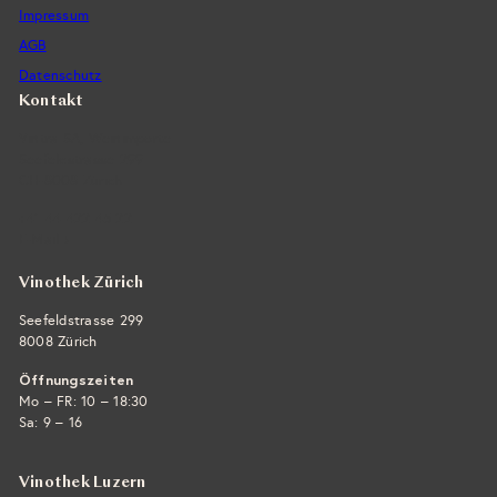
Impressum
AGB
Datenschutz
Kontakt
Vintra SA, Weinimporte
Seefeldstrasse 299
CH-8008 Zürich
+41 44 422 45 22
E-Mail ›
Vinothek Zürich
Seefeldstrasse 299
8008 Zürich
Öffnungszeiten
Mo – FR: 10 – 18:30
Sa: 9 – 16
Vinothek Luzern