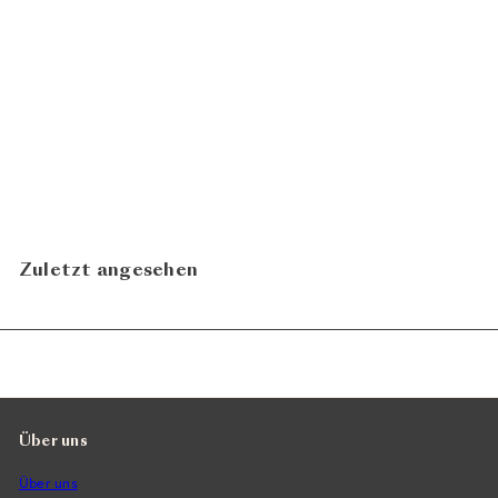
Sauvignon
Blanc/Chardonnay 2023
CHF 22.00
Felix Weidmann
N
Zuletzt angesehen
Über uns
Über uns