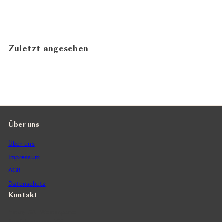
N
In den Warenkorb legen
Zuletzt angesehen
Über uns
Über uns
Impressum
AGB
Datenschutz
Kontakt
Vintra SA, Weinimporte
Seefeldstrasse 299