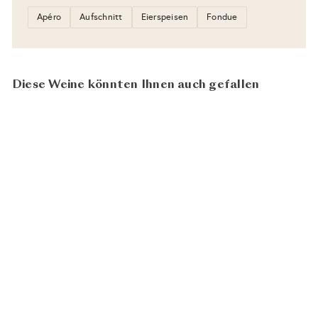
Apéro
Aufschnitt
Eierspeisen
Fondue
Diese Weine könnten Ihnen auch gefallen
Johannisberg 2024
CHF 18.00
Domaine Mathieu