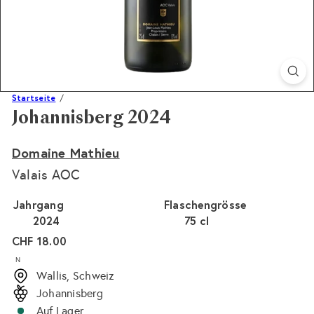
Startseite
Johannisberg 2024
Domaine Mathieu
Valais AOC
Jahrgang
Flaschengrösse
2024
75 cl
Normaler
CHF 18.00
Preis
N
Wallis, Schweiz
Johannisberg
Auf Lager