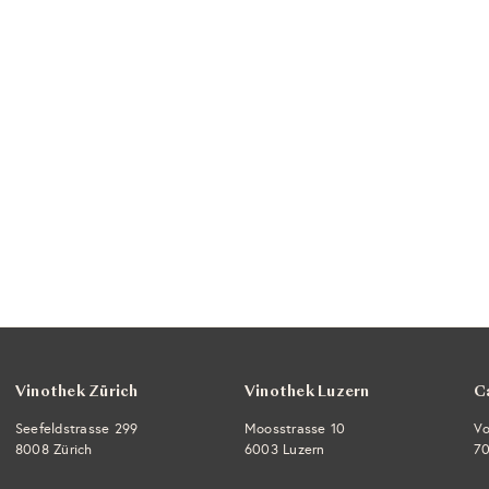
Vinothek Zürich
Vinothek Luzern
C
Seefeldstrasse 299
Moosstrasse 10
Vo
8008 Zürich
6003 Luzern
70