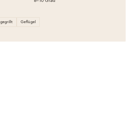
8–10 Grad
gegrillt
Geflügel