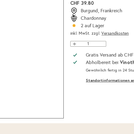
Normaler
CHF 39.80
Preis
Burgund, Frankreich
Chardonnay
2 auf Lager
inkl. MwSt. zzgl.
Versandkosten
Gratis Versand ab CHF
Vinot
Abholbereit bei
Gewöhnlich fertig in 24 St
Standortinformationen a