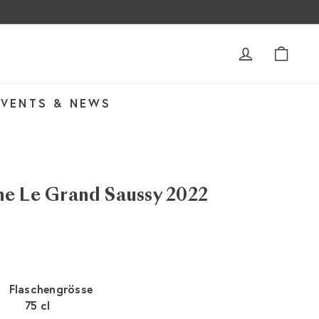
ACCOUNT
WAR
EVENTS & NEWS
e Le Grand Saussy 2022
Flaschengrösse
75 cl