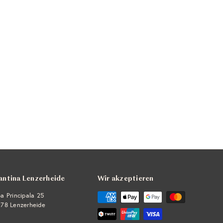
antina Lenzerheide
Wir akzeptieren
a Principala 25
78 Lenzerheide