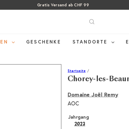
Gratis Versand ab CHF 99
Pause
SALE: Bis zu 40% auf letzte Flaschen
Über 15% Rabatt auf Sommer Weine
Diashow
NEN
GESCHENKE
STANDORTE
Startseite
Chorey-les-Beaun
Domaine Joël Remy
AOC
Jahrgang
2022
2023