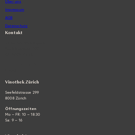
Über uns
s
Impressum
AGB
Datenschutz
Kontakt
Vintra SA, Weinimporte
Seefeldstrasse 299
CH-8008 Zürich
+41 44 422 45 22
E-Mail ›
Vinothek Zürich
Seefeldstrasse 299
8008 Zürich
Öffnungszeiten
Mo – FR: 10 – 18:30
Sa: 9 – 16