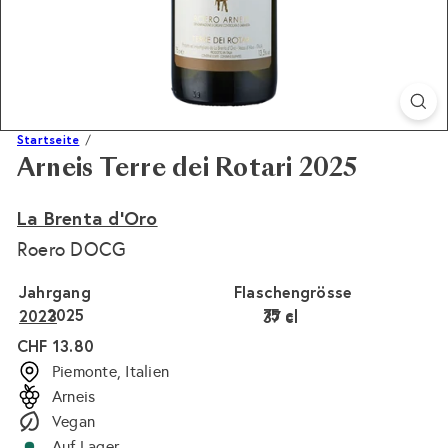
Startseite
Arneis Terre dei Rotari 2025
La Brenta d'Oro
Roero DOCG
Jahrgang
Flaschengrösse
2025
75 cl
2023
37 cl
Normaler
CHF 13.80
Preis
Piemonte, Italien
Arneis
Vegan
Auf Lager