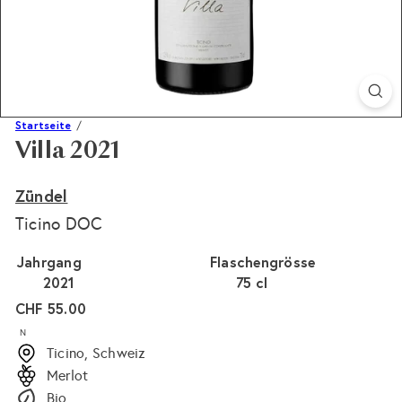
Startseite
Villa 2021
Zündel
Ticino DOC
Jahrgang
Flaschengrösse
2021
75 cl
Normaler
CHF 55.00
Preis
N
Ticino, Schweiz
Merlot
Bio