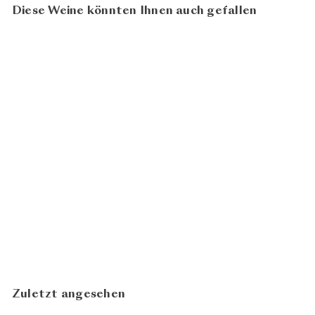
Diese Weine könnten Ihnen auch gefallen
BIO
Villa 2021
CHF
Zündel
55.00
N
In den Warenkorb legen
Zuletzt angesehen