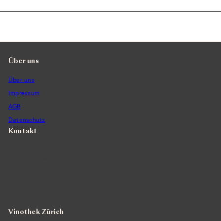
Über uns
Über uns
Impressum
AGB
Datenschutz
Kontakt
Vintra SA, Weinimporte
Seefeldstrasse 299
CH-8008 Zürich
+41 44 422 45 22
E-Mail ›
Vinothek Zürich