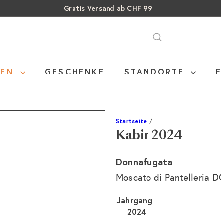
Gratis Versand ab CHF 99
Pause
SALE: Bis zu 40% auf letzte Flaschen
Über 15% Rabatt auf Sommer Weine
Diashow
NEN
GESCHENKE
STANDORTE
Startseite
Kabir 2024
Donnafugata
Moscato di Pantelleria 
Jahrgang
2024