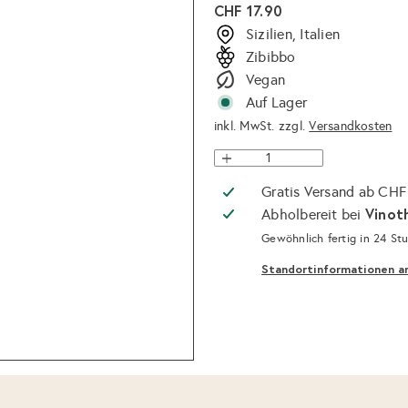
Normaler
CHF 17.90
Preis
Sizilien, Italien
Zibibbo
Vegan
Auf Lager
inkl. MwSt. zzgl.
Versandkosten
Gratis Versand ab CHF
Vinot
Abholbereit bei
Gewöhnlich fertig in 24 St
Standortinformationen a