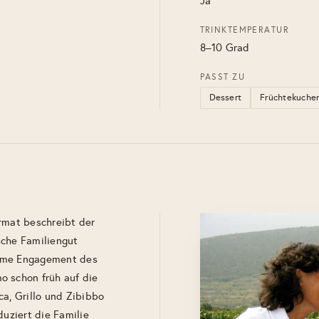
Ja
TRINKTEMPERATUR
8–10 Grad
PASST ZU
Dessert
Früchtekuche
rmat beschreibt der
sche Familiengut
orme Engagement des
o schon früh auf die
ca, Grillo und Zibibbo
duziert die Familie