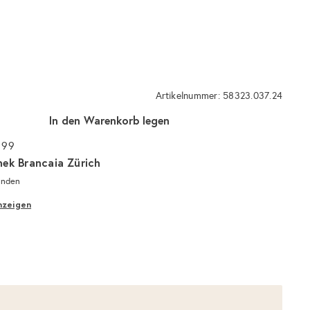
Artikelnummer: 58323.037.24
In den Warenkorb legen
 99
hek Brancaia Zürich
unden
nzeigen