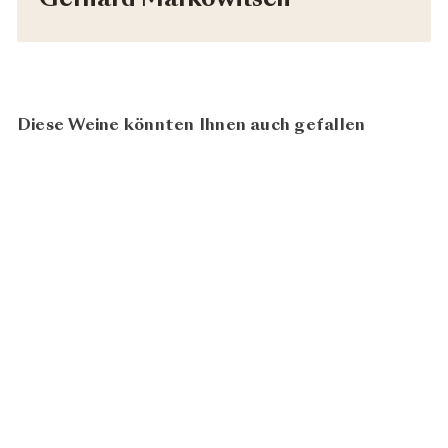
Gerhard Markowitsch
Diese Weine könnten Ihnen auch gefallen
97
100
Ried Rosenberg 2022
ab
Gerhard Markowitsch