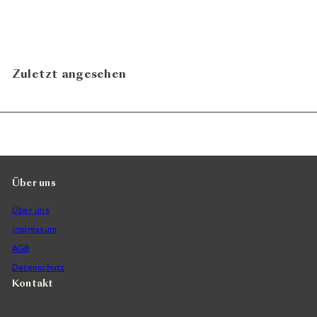
CHF 31.00
In den Warenkorb legen
Zuletzt angesehen
Über uns
Über uns
Impressum
AGB
Datenschutz
Kontakt
Vintra SA, Weinimporte