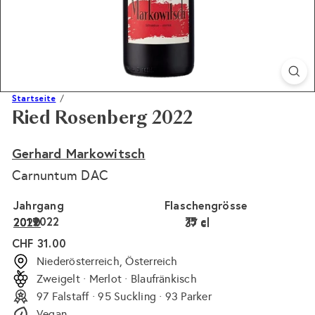
Startseite
Ried Rosenberg 2022
Gerhard Markowitsch
Carnuntum DAC
Jahrgang
Flaschengrösse
2022
75 cl
2020
2019
2017
37 cl
Normaler
CHF 31.00
Preis
Niederösterreich, Österreich
Zweigelt · Merlot · Blaufränkisch
97 Falstaff · 95 Suckling · 93 Parker
Vegan