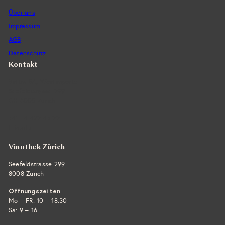
Über uns
Impressum
AGB
Datenschutz
Kontakt
Vintra SA, Weinimporte
Seefeldstrasse 299
CH-8008 Zürich
+41 44 422 45 22
E-Mail ›
Vinothek Zürich
Seefeldstrasse 299
8008 Zürich
Öffnungszeiten
Mo – FR: 10 – 18:30
Sa: 9 – 16