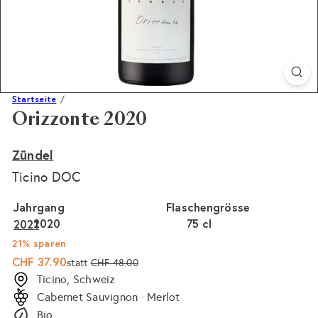
Startseite
Orizzonte 2020
Zündel
Ticino DOC
Jahrgang
Flaschengrösse
2020
Variante ausverkauft oder nicht verfügbar
75 cl
Variante ausverkauft 
2021
21% sparen
Sonderpreis
Normaler
CHF 37.90
statt
CHF 48.00
Preis
Ticino, Schweiz
Cabernet Sauvignon · Merlot
Bio