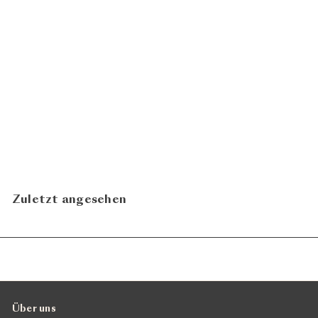
Orizzonte 2020
Zündel
CHF 37.90
Zuletzt angesehen
Über uns