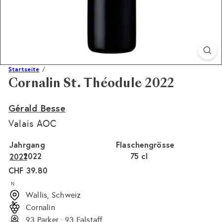
Startseite
Cornalin St. Théodule 2022
Gérald Besse
Valais AOC
Jahrgang
Flaschengrösse
2022
75 cl
2021
Normaler
CHF 39.80
Preis
N
Wallis, Schweiz
Cornalin
93 Parker · 93 Falstaff