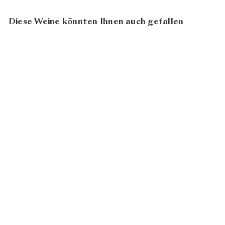
Diese Weine könnten Ihnen auch gefallen
93
100
BIO
Cornalin St. Théodule
2022
CHF
Gérald Besse
39.80
N
In den Warenkorb legen