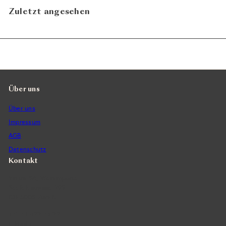
Zuletzt angesehen
Über uns
Über uns
Impressum
AGB
Datenschutz
Kontakt
Vintra SA, Weinimporte
Seefeldstrasse 299
CH-8008 Zürich
+41 44 422 45 22
E-Mail ›