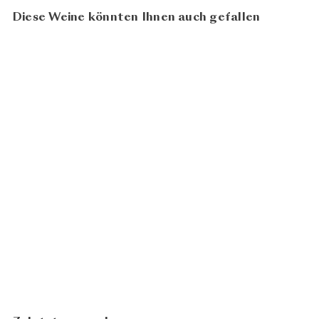
Diese Weine könnten Ihnen auch gefallen
95
100
Grand Chemarin 2022
CHF
Domaine Vincent Pinard
62.00
In den Warenkorb legen