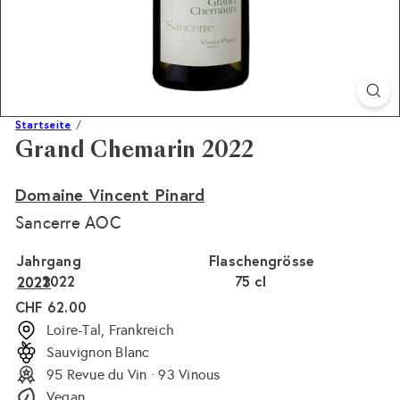
Startseite
Grand Chemarin 2022
Domaine Vincent Pinard
Sancerre AOC
Jahrgang
Flaschengrösse
2022
75 cl
2023
2021
Normaler
CHF 62.00
Preis
Loire-Tal, Frankreich
Sauvignon Blanc
95 Revue du Vin · 93 Vinous
Vegan