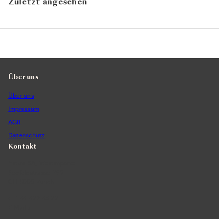
Zuletzt angesehen
Über uns
Über uns
Impressum
AGB
Datenschutz
Kontakt
Vintra SA, Weinimporte
Seefeldstrasse 299
CH-8008 Zürich
+41 44 422 45 22
E-Mail ›