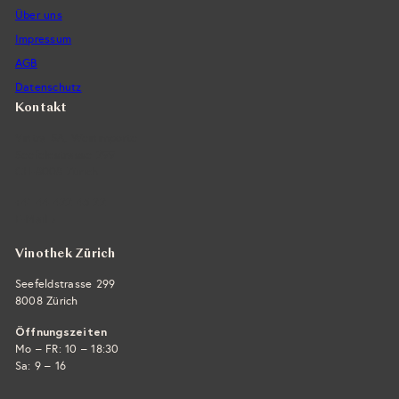
Über uns
Impressum
AGB
Datenschutz
Kontakt
Vintra SA, Weinimporte
Seefeldstrasse 299
CH-8008 Zürich
+41 44 422 45 22
E-Mail ›
Vinothek Zürich
Seefeldstrasse 299
8008 Zürich
Öffnungszeiten
Mo – FR: 10 – 18:30
Sa: 9 – 16