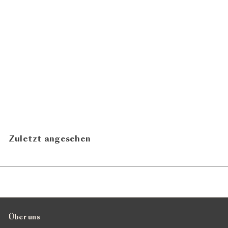
Sauvignon 2022
Brandolini
CHF 17.90
In den Warenkorb legen
Zuletzt angesehen
Über uns