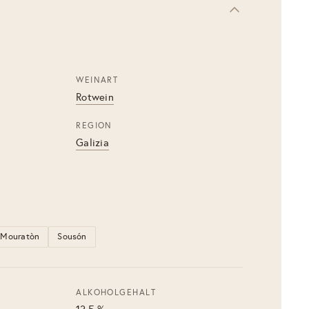
WEINART
Rotwein
REGION
Galizia
Mouratòn
Sousón
ALKOHOLGEHALT