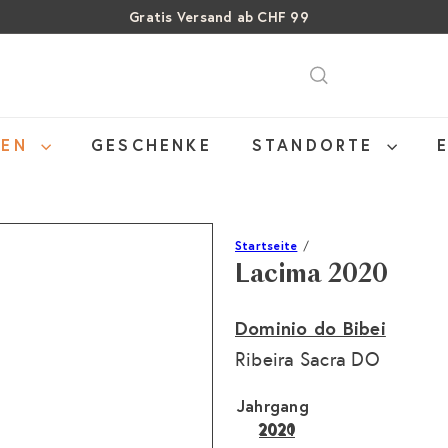
Gratis Versand ab CHF 99
Über 15% Rabatt auf Sommer Weine
Pause
SALE: Bis zu 40% auf letzte Flaschen
Diashow
NEN
GESCHENKE
STANDORTE
Startseite
Lacima 2020
Dominio do Bibei
Ribeira Sacra DO
Jahrgang
2020
2021