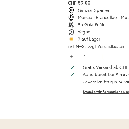
Normaler
CHF 59.00
Preis
Galizia, Spanien
Mencia · Brancellao · Mo
95 Guía Peñín
Vegan
9 auf Lager
inkl. MwSt. zzgl.
Versandkosten
Gratis Versand ab CHF
Vinot
Abholbereit bei
Gewöhnlich fertig in 24 St
Standortinformationen a