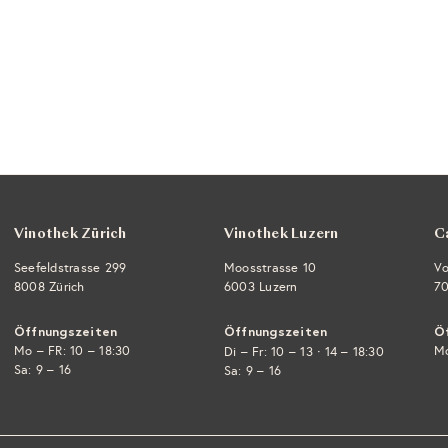
Vinothek Zürich
Vinothek Luzern
C
Seefeldstrasse 299
Moosstrasse 10
Vo
8008 Zürich
6003 Luzern
70
Öffnungszeiten
Öffnungszeiten
Ö
Mo – FR: 10 – 18:30
·
Mo
Di – Fr: 10 – 13
14 – 18:30
Sa: 9 – 16
Sa: 9 – 16