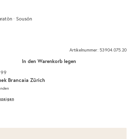
uratòn · Sousón
Artikelnummer: 53904.075.20
In den Warenkorb legen
 99
hek Brancaia Zürich
unden
nzeigen