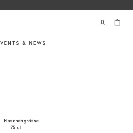
ACCOUNT
WAR
EVENTS & NEWS
Flaschengrösse
75 cl