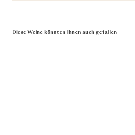
Diese Weine könnten Ihnen auch gefallen
95
100
Lacima 2020
Dominio do Bibei
CHF 59.00