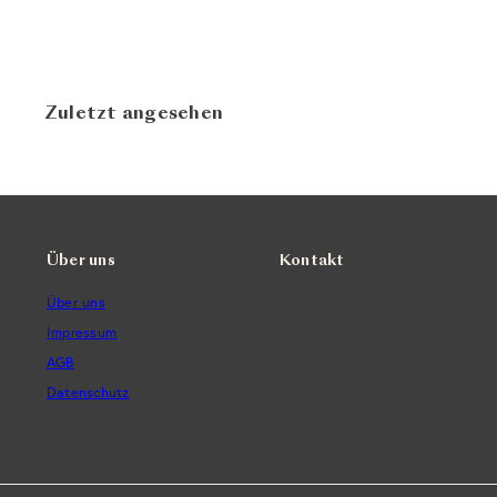
Zuletzt angesehen
Über uns
Kontakt
Vintra SA, Weinimporte
Über uns
Seefeldstrasse 299
Impressum
CH-8008 Zürich
AGB
+41 44 422 45 22
Datenschutz
E-Mail ›