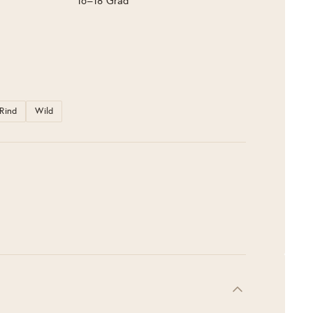
16–18 Grad
Rind
Wild