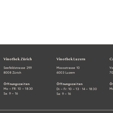
Vinothek Zürich
Vinothek Luzern
C
Seefeldstrasse 299
Moosstrasse 10
Vo
8008 Zürich
6003 Luzern
70
Öffnungszeiten
Öffnungszeiten
Ö
Mo – FR: 10 – 18:30
·
Mo
Di – Fr: 10 – 13
14 – 18:30
Sa: 9 – 16
Sa: 9 – 16