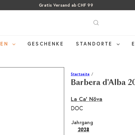
Gratis Versand ab CHF 99
Über 15% Rabatt auf Sommer Weine
Pause
SALE: Bis zu 40% auf letzte Flaschen
Diashow
NEN
GESCHENKE
STANDORTE
Startseite
Barbera d'Alba 2
La Ca' Növa
DOC
Jahrgang
2022
Variante ausverkauft o
2024
2023