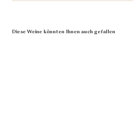
Diese Weine könnten Ihnen auch gefallen
90
AUSVERKAUFT
100
Barbera d'Alba
2022
La Ca' Növa
CHF 23.80