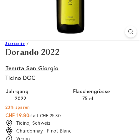
Startseite
Dorando 2022
Tenuta San Giorgio
Ticino DOC
Jahrgang
Flaschengrösse
2022
75 cl
23% sparen
Sonderpreis
Normaler
CHF 19.80
statt
CHF 25.80
Preis
Ticino, Schweiz
Chardonnay · Pinot Blanc
Vegan