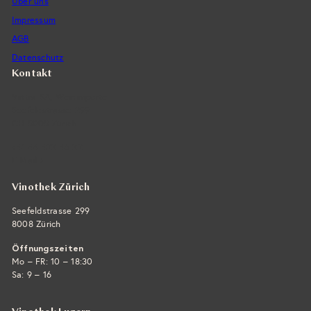
Über uns
s
Impressum
AGB
Datenschutz
Kontakt
Vintra SA, Weinimporte
Seefeldstrasse 299
CH-8008 Zürich
+41 44 422 45 22
E-Mail ›
Vinothek Zürich
Seefeldstrasse 299
8008 Zürich
Öffnungszeiten
Mo – FR: 10 – 18:30
Sa: 9 – 16