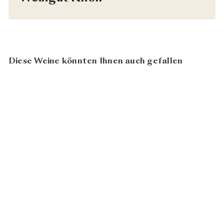
Diese Weine könnten Ihnen auch gefallen
92
AUSVERKAUFT
100
Riesling Federspiel Loibner
2023
CHF
Weingut Knoll