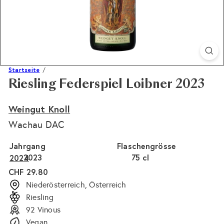
Startseite
Riesling Federspiel Loibner 2023
Weingut Knoll
Wachau DAC
Jahrgang
Flaschengrösse
2023
Variante ausverkauft oder nicht verfügbar
75 cl
Variante ausverkauft 
2024
Normaler
CHF 29.80
Preis
Niederösterreich, Österreich
Riesling
92 Vinous
Vegan