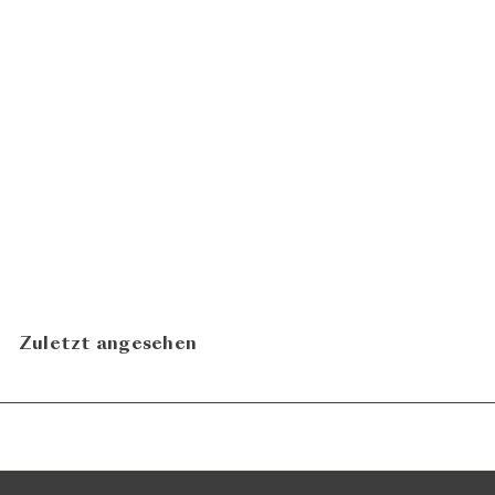
Amarone della Valpolicella
2019
CHF
Le Bertarole
36.00
Zuletzt angesehen