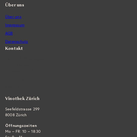
Über uns
Über uns
Impressum
AGB
Datenschutz
Kontakt
Vintra SA, Weinimporte
Seefeldstrasse 299
CH-8008 Zürich
+41 44 422 45 22
E-Mail ›
Vinothek Zürich
Seefeldstrasse 299
8008 Zürich
Öffnungszeiten
Mo – FR: 10 – 18:30