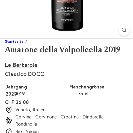
Startseite
Amarone della Valpolicella 2019
Le Bertarole
Classico DOCG
Jahrgang
Flaschengrösse
2019
Variante ausverkauft oder nicht verfügbar
75 cl
Variante ausverkauft 
2020
Normaler
CHF 36.00
Preis
Veneto, Italien
Corvina · Corvinone · Croatina · Dindarella ·
Rondinella
Bio · Vegan