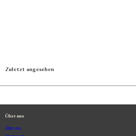
Heida 2023
CHF
Cave Biber
27.00
N
Zuletzt angesehen
Über uns
Über uns
Impressum