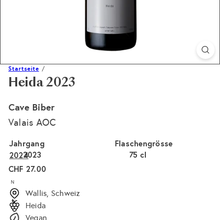
Startseite
Heida 2023
Cave Biber
Valais AOC
Jahrgang
Flaschengrösse
2023
Variante ausverkauft oder nicht verfügbar
75 cl
Variante ausverkauft 
2024
Normaler
CHF 27.00
Preis
N
Wallis, Schweiz
Heida
Vegan