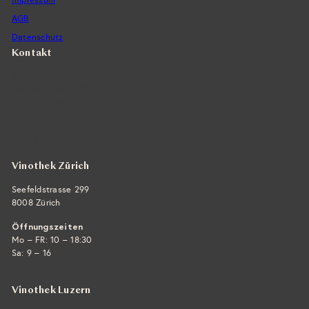
AGB
Datenschutz
Kontakt
Vintra SA, Weinimporte
Seefeldstrasse 299
CH-8008 Zürich
+41 44 422 45 22
E-Mail ›
Vinothek Zürich
Seefeldstrasse 299
8008 Zürich
Öffnungszeiten
Mo – FR: 10 – 18:30
Sa: 9 – 16
Vinothek Luzern