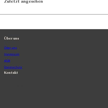
Zuletzt angesehen
Über uns
Über uns
Impressum
AGB
Datenschutz
Kontakt
Vintra SA, Weinimporte
Seefeldstrasse 299
CH-8008 Zürich
+41 44 422 45 22
E-Mail ›