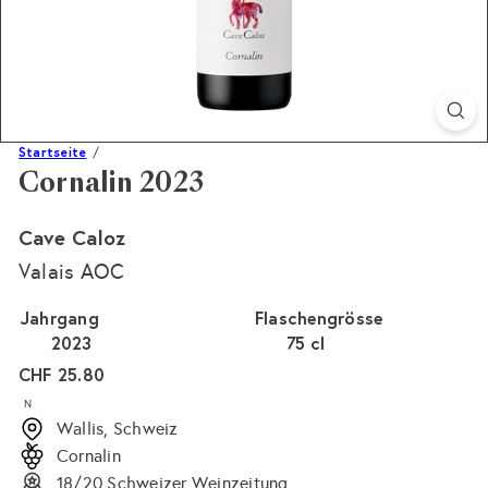
Startseite
Cornalin 2023
Cave Caloz
Valais AOC
Jahrgang
Flaschengrösse
2023
75 cl
Normaler
CHF 25.80
Preis
N
Wallis, Schweiz
Cornalin
18/20 Schweizer Weinzeitung