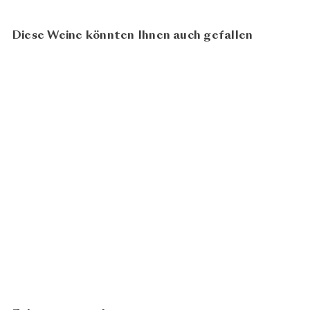
Diese Weine könnten Ihnen auch gefallen
In den Warenkorb legen
BIO
Cornalin 2023
Cave Caloz
CHF 25.80
N