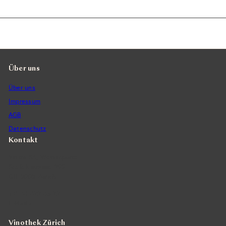
Über uns
Über uns
Impressum
AGB
Datenschutz
Kontakt
Vintra SA, Weinimporte
Seefeldstrasse 299
CH-8008 Zürich
+41 44 422 45 22
E-Mail ›
Vinothek Zürich