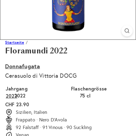
Startseite
Floramundi 2022
Donnafugata
Cerasuolo di Vittoria DOCG
Jahrgang
Flaschengrösse
2022
75 cl
2023
Normaler
CHF 23.90
Preis
Sizilien, Italien
Frappato · Nero D'Avola
92 Falstaff · 91 Vinous · 90 Suckling
Vegan