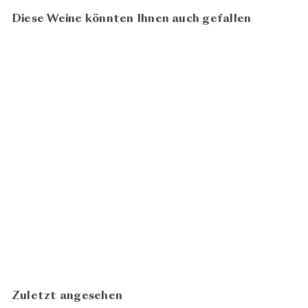
Diese Weine könnten Ihnen auch gefallen
92
100
Floramundi 2022
CHF 23.90
Donnafugata
In den Warenkorb legen
Zuletzt angesehen