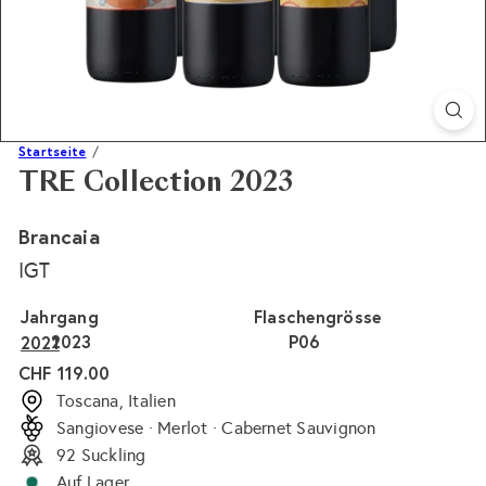
Startseite
TRE Collection 2023
Brancaia
IGT
Jahrgang
Flaschengrösse
2023
P06
2021
Normaler
CHF 119.00
Preis
Toscana, Italien
Sangiovese · Merlot · Cabernet Sauvignon
92 Suckling
Auf Lager