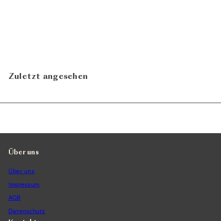
TRE Collection 2023
CHF 119.00
Brancaia
Zuletzt angesehen
Über uns
Über uns
Impressum
AGB
Datenschutz