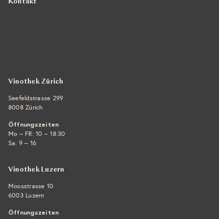
Kontakt
Vintra SA, Weinimporte
Seefeldstrasse 299
CH-8008 Zürich
+41 44 422 45 22
E-Mail ›
Vinothek Zürich
Seefeldstrasse 299
8008 Zürich
Öffnungszeiten
Mo – FR: 10 – 18:30
Sa: 9 – 16
Vinothek Luzern
Moosstrasse 10
6003 Luzern
Öffnungszeiten