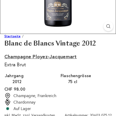
Startseite
Blanc de Blancs Vintage 2012
Champagne Ployez-Jacquemart
Extra Brut
Jahrgang
Flaschengrösse
2012
75 cl
Normaler
CHF 98.00
Preis
Champagne, Frankreich
Chardonnay
Auf Lager
inkl. MwSt. zzgl.
Versandkosten
Artikelnummer: 20603.075.12