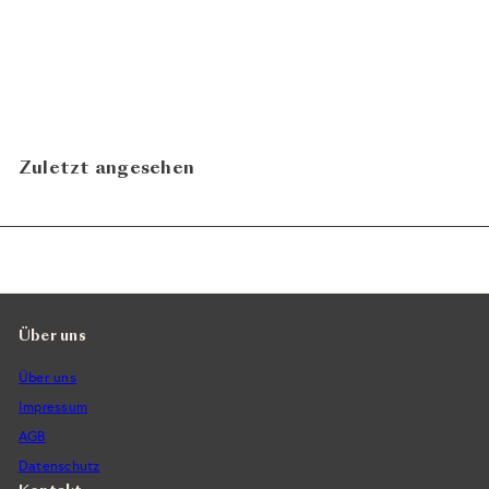
Blanc de Blancs Vintage
2012
Champagne Ployez-
CHF 98.00
Jacquemart
In den Warenkorb legen
Zuletzt angesehen
Über uns
Über uns
Impressum
AGB
Datenschutz