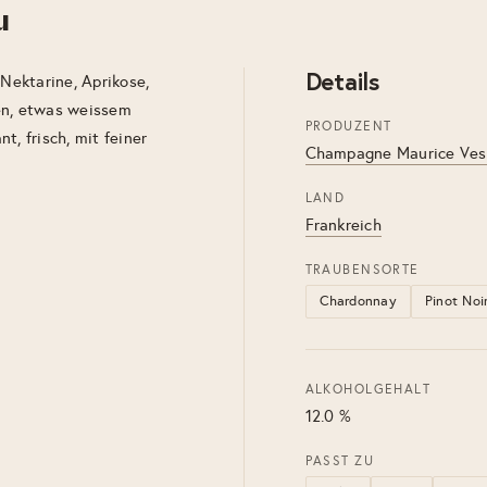
u
Details
 Nektarine, Aprikose,
en, etwas weissem
PRODUZENT
, frisch, mit feiner
Champagne Maurice Ves
LAND
Frankreich
TRAUBENSORTE
Chardonnay
Pinot Noi
ALKOHOLGEHALT
12.0 %
PASST ZU