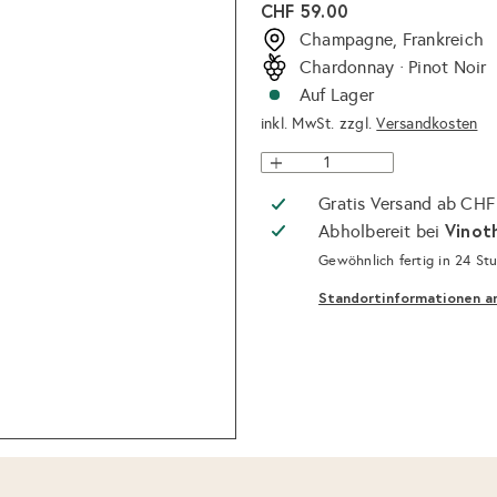
Normaler
CHF 59.00
Preis
Champagne, Frankreich
Chardonnay · Pinot Noir
Auf Lager
inkl. MwSt. zzgl.
Versandkosten
Gratis Versand ab CHF
Vinot
Abholbereit bei
Gewöhnlich fertig in 24 St
Standortinformationen a