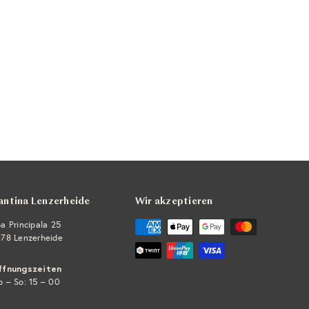
antina Lenzerheide
Wir akzeptieren
a Principala 25
78 Lenzerheide
ffnungszeiten
 – So: 15 – 00