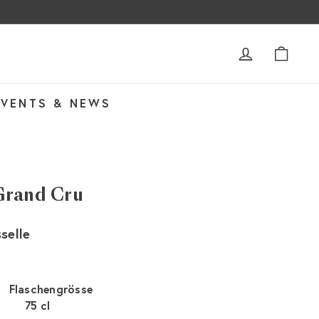
ACCOUNT
WAR
EVENTS & NEWS
Grand Cru
selle
Flaschengrösse
75 cl