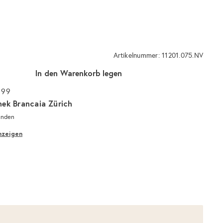
Artikelnummer: 11201.075.NV
In den Warenkorb legen
 99
hek Brancaia Zürich
unden
nzeigen