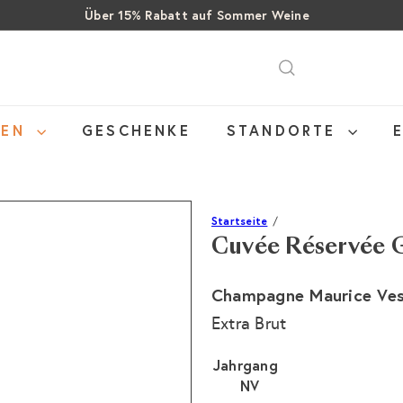
Über 15% Rabatt auf Sommer Weine
Pause
SALE: Bis zu 40% auf letzte Flaschen
Gratis Versand ab CHF 99
Diashow
NEN
GESCHENKE
STANDORTE
Startseite
Cuvée Réservée 
Champagne Maurice Ves
Extra Brut
Jahrgang
NV