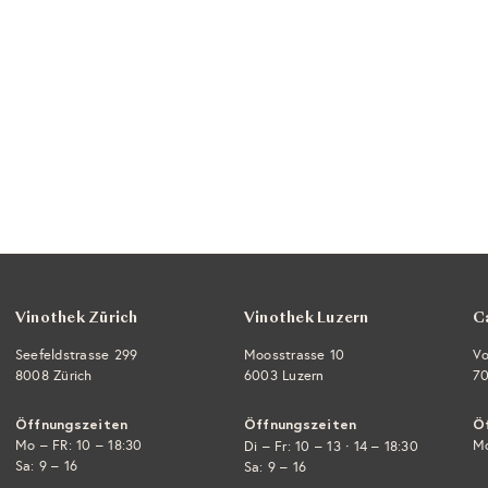
Vinothek Zürich
Vinothek Luzern
C
Seefeldstrasse 299
Moosstrasse 10
Vo
8008 Zürich
6003 Luzern
70
Öffnungszeiten
Öffnungszeiten
Ö
Mo – FR: 10 – 18:30
·
Mo
Di – Fr: 10 – 13
14 – 18:30
Sa: 9 – 16
Sa: 9 – 16